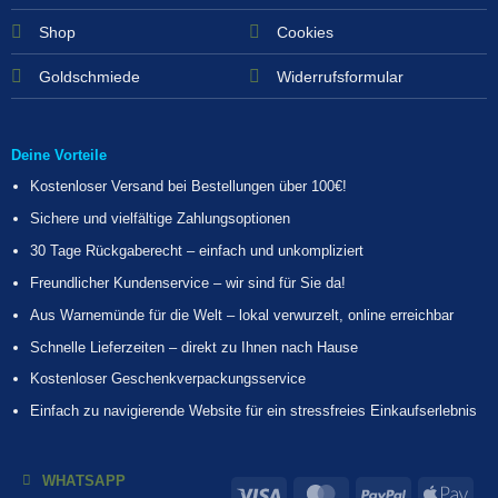
Shop
Cookies
Goldschmiede
Widerrufsformular
Deine Vorteile
Kostenloser Versand bei Bestellungen über 100€!
Sichere und vielfältige Zahlungsoptionen
30 Tage Rückgaberecht – einfach und unkompliziert
Freundlicher Kundenservice – wir sind für Sie da!
Aus Warnemünde für die Welt – lokal verwurzelt, online erreichbar
Schnelle Lieferzeiten – direkt zu Ihnen nach Hause
Kostenloser Geschenkverpackungsservice
Einfach zu navigierende Website für ein stressfreies Einkaufserlebnis
WHATSAPP
Visa
MasterCard
PayPal
App