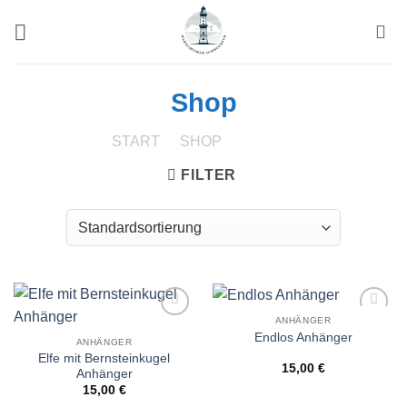
Zum
Inhalt
springen
Shop
START
/
SHOP
/
SEITE 3
FILTER
ANHÄNGER
Wunschliste
Wunschliste
Endlos Anhänger
ANHÄNGER
Elfe mit Bernsteinkugel
15,00
€
Anhänger
15,00
€