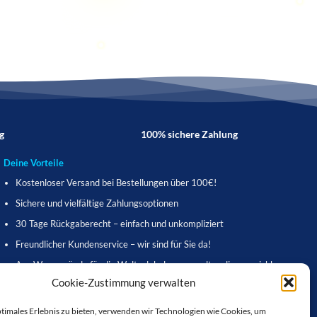
g
100% sichere Zahlung
Deine Vorteile
Kostenloser Versand bei Bestellungen über 100€!
Sichere und vielfältige Zahlungsoptionen
30 Tage Rückgaberecht – einfach und unkompliziert
Freundlicher Kundenservice – wir sind für Sie da!
Aus Warnemünde für die Welt – lokal verwurzelt, online erreichbar
Cookie-Zustimmung verwalten
Schnelle Lieferzeiten – direkt zu Ihnen nach Hause
Kostenloser Geschenkverpackungsservice
ptimales Erlebnis zu bieten, verwenden wir Technologien wie Cookies, um