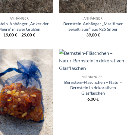
ANHÄNGER
ANHÄNGER
tein-Anhänger „Anker der
Bernstein-Anhänger „Maritimer
eere“ in zwei Größen
Segeltraum“ aus 925 Silber
19,00
€
–
29,00
€
39,00
€
Wunschliste
Wunschliste
MITBRINGSEL
Bernstein-Fläschchen – Natur-
Bernstein in dekorativen
Glasflaschen
6,00
€