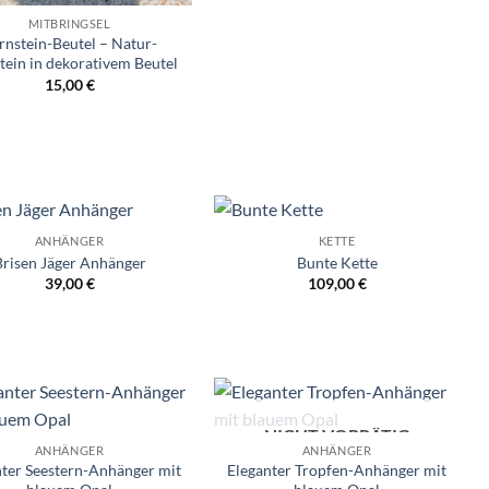
MITBRINGSEL
rnstein-Beutel – Natur-
tein in dekorativem Beutel
15,00
€
ANHÄNGER
KETTE
Wunschliste
Wunschliste
Brisen Jäger Anhänger
Bunte Kette
39,00
€
109,00
€
NICHT VORRÄTIG
Wunschliste
Wunschliste
ANHÄNGER
ANHÄNGER
nter Seestern-Anhänger mit
Eleganter Tropfen-Anhänger mit