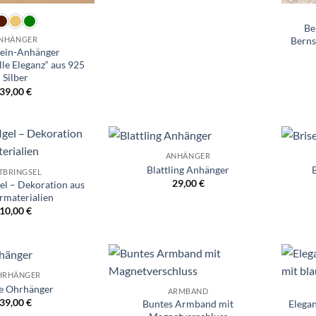
Be
Berns
NHÄNGER
tein-Anhänger
le Eleganz“ aus 925
Silber
39,00
€
ANHÄNGER
Wunschliste
Wunschliste
Blattling Anhänger
TBRINGSEL
29,00
€
el – Dekoration aus
rmaterialien
10,00
€
HRHÄNGER
Wunschliste
Wunschliste
e Ohrhänger
ARMBAND
39,00
€
Buntes Armband mit
Elega