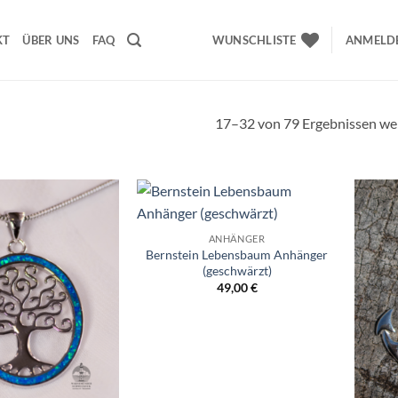
KT
ÜBER UNS
FAQ
WUNSCHLISTE
ANMELDE
17–32 von 79 Ergebnissen we
Wunschliste
Wunschliste
ANHÄNGER
Bernstein Lebensbaum Anhänger
(geschwärzt)
49,00
€