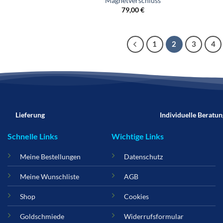
Magnetverschluss
79,00
€
1
2
3
4
Lieferung
Individuelle Beratun
Schnelle Links
Wichtige Links
Meine Bestellungen
Datenschutz
Meine Wunschliste
AGB
Shop
Cookies
Goldschmiede
Widerrufsformular