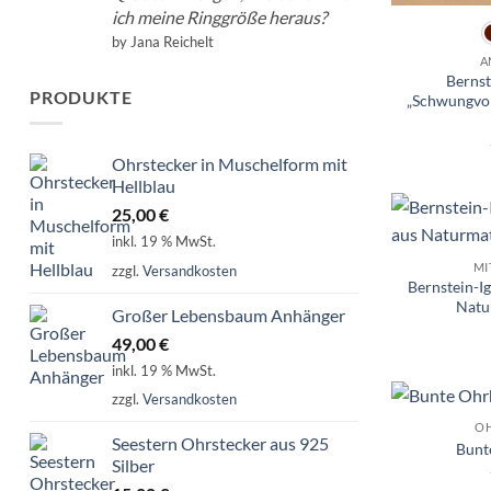
ich meine Ringgröße heraus?
by Jana Reichelt
A
Berns
PRODUKTE
„Schwungvol
Ohrstecker in Muschelform mit
Hellblau
25,00
€
inkl. 19 % MwSt.
MI
zzgl.
Versandkosten
Bernstein-Ig
Natu
Großer Lebensbaum Anhänger
49,00
€
inkl. 19 % MwSt.
zzgl.
Versandkosten
O
Seestern Ohrstecker aus 925
Bunt
Silber