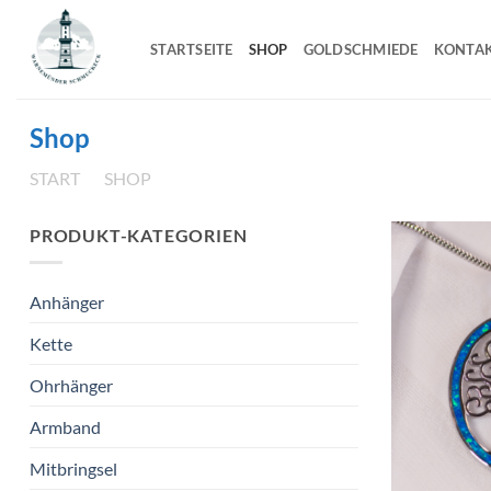
Zum
Inhalt
STARTSEITE
SHOP
GOLDSCHMIEDE
KONTA
springen
Shop
START
/
SHOP
/
SEITE 2
PRODUKT-KATEGORIEN
Anhänger
Kette
Ohrhänger
Armband
Mitbringsel