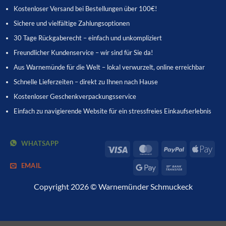
Kostenloser Versand bei Bestellungen über 100€!
Sichere und vielfältige Zahlungsoptionen
30 Tage Rückgaberecht – einfach und unkompliziert
Freundlicher Kundenservice – wir sind für Sie da!
Aus Warnemünde für die Welt – lokal verwurzelt, online erreichbar
Schnelle Lieferzeiten – direkt zu Ihnen nach Hause
Kostenloser Geschenkverpackungsservice
Einfach zu navigierende Website für ein stressfreies Einkaufserlebnis
WHATSAPP
Visa
MasterCard
PayPal
App
Pay
EMAIL
Google
Bank
Pay
Transfer
Copyright 2026 © Warnemünder Schmuckeck