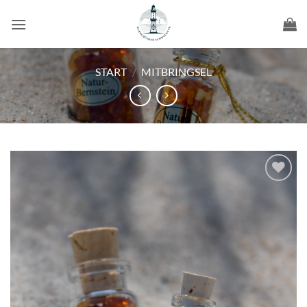
Zum
Inhalt
springen
START
/
MITBRINGSEL
Wunschliste