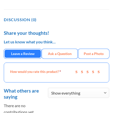
DISCUSSION (0)
Share your thoughts!
Let us know what you think...
Leave a Review
Ask a Question
Post a Photo
How would you rate this product?
*
What others are
saying
There are no
contributions yet.