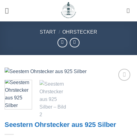
Zum
Inhalt
springen
START
/
OHRSTECKER
Wunschliste
Seestern Ohrstecker aus 925 Silber