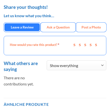
Share your thoughts!
Let us know what you think...
Leave a Review
Ask a Question
Post a Photo
How would you rate this product?
*
What others are
saying
There are no
contributions yet.
ÄHNLICHE PRODUKTE