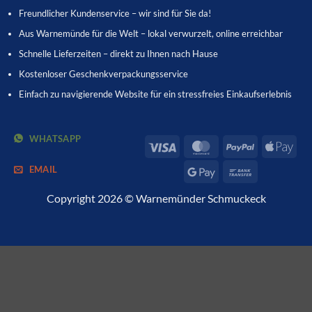
Freundlicher Kundenservice – wir sind für Sie da!
Aus Warnemünde für die Welt – lokal verwurzelt, online erreichbar
Schnelle Lieferzeiten – direkt zu Ihnen nach Hause
Kostenloser Geschenkverpackungsservice
Einfach zu navigierende Website für ein stressfreies Einkaufserlebnis
WHATSAPP
Visa
MasterCard
PayPal
App
Pay
EMAIL
Google
Bank
Pay
Transfer
Copyright 2026 © Warnemünder Schmuckeck