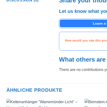
Share your thou
DISCUSSION (0)
Let us know what you
Leave a
How would you rate this pr
What others are
There are no contributions y
ÄHNLICHE PRODUKTE