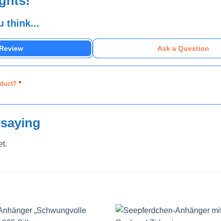
ghts!
 think...
 Review
Ask a Question
oduct?
*
 saying
et.