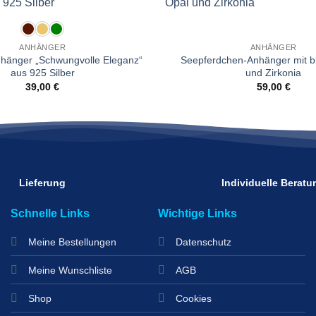
Wunschliste
ANHÄNGER
ANHÄNGER
nhänger „Schwungvolle Eleganz“
Seepferdchen-Anhänger mit 
aus 925 Silber
und Zirkonia
39,00
€
59,00
€
Lieferung
Individuelle Beratu
Schnelle Links
Wichtige Links
Meine Bestellungen
Datenschutz
Meine Wunschliste
AGB
Shop
Cookies