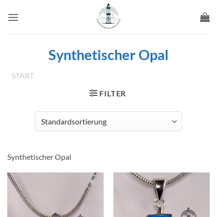
Zum
Inhalt
springen
Synthetischer Opal
START
/
PRODUKT BESATZ
/
SYNTHETISCHER OPAL
FILTER
Synthetischer Opal
Wunschliste
Wunschliste