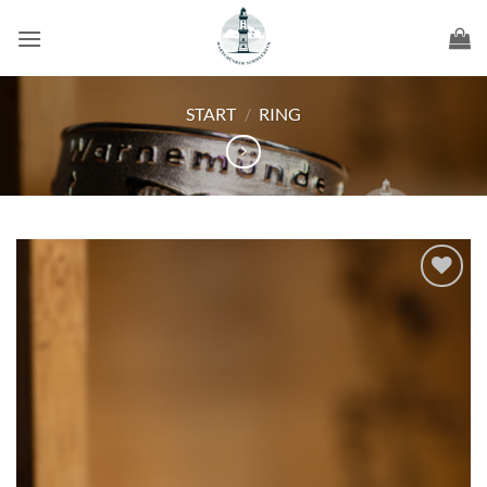
Zum
Inhalt
springen
START
/
RING
Wunschliste