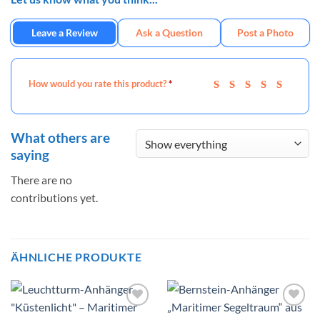
Leave a Review
Ask a Question
Post a Photo
How would you rate this product?
*
What others are
saying
There are no
contributions yet.
ÄHNLICHE PRODUKTE
Wunschliste
Wunschliste