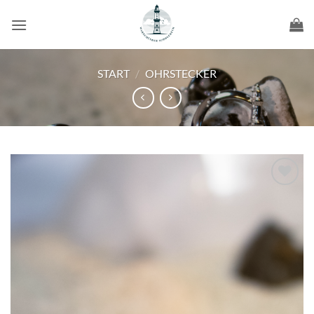
Zum
Inhalt
springen
START
/
OHRSTECKER
Wunschliste