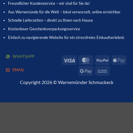
Freundlicher Kundenservice – wir sind für Sie da!
Aus Warnemünde für die Welt – lokal verwurzelt, online erreichbar
Schnelle Lieferzeiten – direkt zu Ihnen nach Hause
Kostenloser Geschenkverpackungsservice
Einfach zu navigierende Website für ein stressfreies Einkaufserlebnis
WHATSAPP
Visa
MasterCard
PayPal
App
Pay
EMAIL
Google
Bank
Pay
Transfer
Copyright 2026 © Warnemünder Schmuckeck