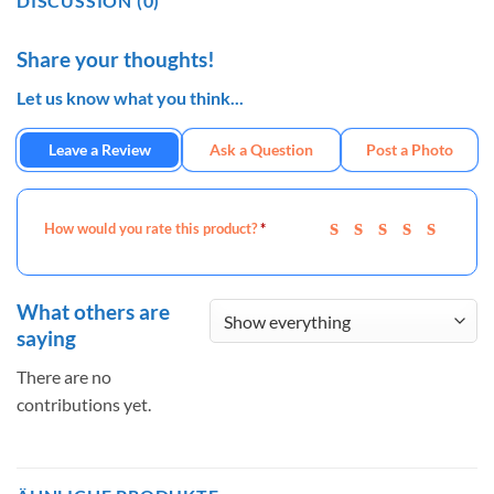
DISCUSSION (0)
Share your thoughts!
Let us know what you think...
Leave a Review
Ask a Question
Post a Photo
How would you rate this product?
*
What others are
saying
There are no
contributions yet.