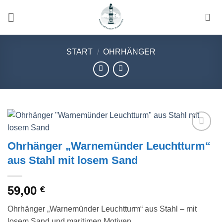
Zum
Inhalt
springen
START
/
OHRHÄNGER
Wunschliste
Ohrhänger „Warnemünder Leuchtturm“
aus Stahl mit losem Sand
59,00
€
Ohrhänger „Warnemünder Leuchtturm“ aus Stahl – mit
losem Sand und maritimen Motiven.