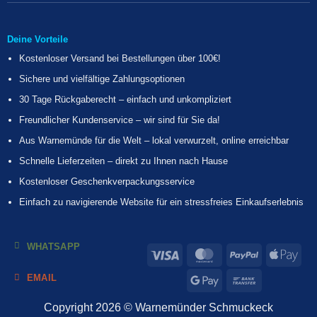
Deine Vorteile
Kostenloser Versand bei Bestellungen über 100€!
Sichere und vielfältige Zahlungsoptionen
30 Tage Rückgaberecht – einfach und unkompliziert
Freundlicher Kundenservice – wir sind für Sie da!
Aus Warnemünde für die Welt – lokal verwurzelt, online erreichbar
Schnelle Lieferzeiten – direkt zu Ihnen nach Hause
Kostenloser Geschenkverpackungsservice
Einfach zu navigierende Website für ein stressfreies Einkaufserlebnis
WHATSAPP
Visa
MasterCard
PayPal
App
Pa
EMAIL
Google
Bank
Pay
Transfer
Copyright 2026 © Warnemünder Schmuckeck