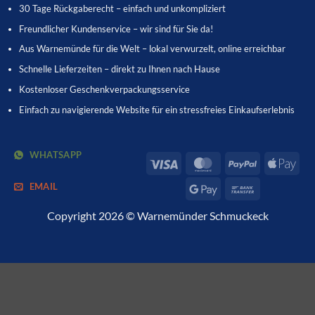
30 Tage Rückgaberecht – einfach und unkompliziert
Freundlicher Kundenservice – wir sind für Sie da!
Aus Warnemünde für die Welt – lokal verwurzelt, online erreichbar
Schnelle Lieferzeiten – direkt zu Ihnen nach Hause
Kostenloser Geschenkverpackungsservice
Einfach zu navigierende Website für ein stressfreies Einkaufserlebnis
WHATSAPP
Visa
MasterCard
PayPal
App
Pay
EMAIL
Google
Bank
Pay
Transfer
Copyright 2026 © Warnemünder Schmuckeck