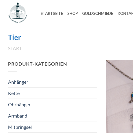
Zum
Inhalt
STARTSEITE
SHOP
GOLDSCHMIEDE
KONTA
springen
Tier
START
/
PRODUKTE VERSCHLAGWORTET MIT „TIER“
PRODUKT-KATEGORIEN
Anhänger
Kette
Ohrhänger
Armband
Mitbringsel