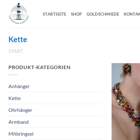
Zum
Inhalt
STARTSEITE
SHOP
GOLDSCHMIEDE
KONTA
springen
Kette
START
/
PRODUKTE VERSCHLAGWORTET MIT „KETTE“
PRODUKT-KATEGORIEN
Anhänger
Kette
Ohrhänger
Armband
Mitbringsel