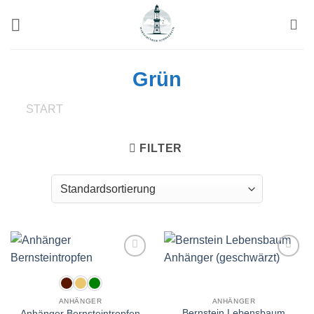
Zum
Inhalt
springen
Grün
START
/
PRODUKTE VERSCHLAGWORTET MIT
„GRÜN“
FILTER
Wunschliste
Wunschliste
ANHÄNGER
ANHÄNGER
Bernstein Lebensbaum
Anhänger Bernsteintropfen