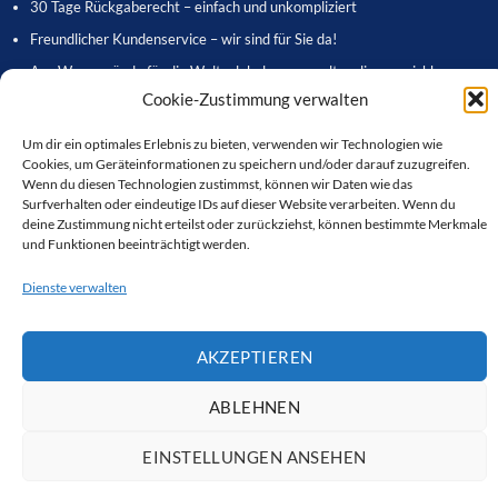
30 Tage Rückgaberecht – einfach und unkompliziert
Freundlicher Kundenservice – wir sind für Sie da!
Aus Warnemünde für die Welt – lokal verwurzelt, online erreichbar
Cookie-Zustimmung verwalten
Schnelle Lieferzeiten – direkt zu Ihnen nach Hause
Kostenloser Geschenkverpackungsservice
Um dir ein optimales Erlebnis zu bieten, verwenden wir Technologien wie
Cookies, um Geräteinformationen zu speichern und/oder darauf zuzugreifen.
Einfach zu navigierende Website für ein stressfreies Einkaufserlebnis
Wenn du diesen Technologien zustimmst, können wir Daten wie das
Surfverhalten oder eindeutige IDs auf dieser Website verarbeiten. Wenn du
deine Zustimmung nicht erteilst oder zurückziehst, können bestimmte Merkmale
WHATSAPP
und Funktionen beeinträchtigt werden.
Visa
MasterCard
PayPal
App
Pay
Dienste verwalten
EMAIL
Google
Bank
Pay
Transfer
Copyright 2026 © Warnemünder Schmuckeck
AKZEPTIEREN
ABLEHNEN
EINSTELLUNGEN ANSEHEN