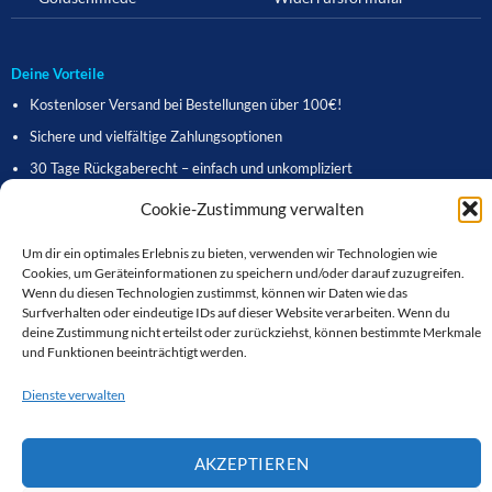
Deine Vorteile
Kostenloser Versand bei Bestellungen über 100€!
Sichere und vielfältige Zahlungsoptionen
30 Tage Rückgaberecht – einfach und unkompliziert
Freundlicher Kundenservice – wir sind für Sie da!
Cookie-Zustimmung verwalten
Aus Warnemünde für die Welt – lokal verwurzelt, online erreichbar
Um dir ein optimales Erlebnis zu bieten, verwenden wir Technologien wie
Schnelle Lieferzeiten – direkt zu Ihnen nach Hause
Cookies, um Geräteinformationen zu speichern und/oder darauf zuzugreifen.
Wenn du diesen Technologien zustimmst, können wir Daten wie das
Kostenloser Geschenkverpackungsservice
Surfverhalten oder eindeutige IDs auf dieser Website verarbeiten. Wenn du
Einfach zu navigierende Website für ein stressfreies Einkaufserlebnis
deine Zustimmung nicht erteilst oder zurückziehst, können bestimmte Merkmale
und Funktionen beeinträchtigt werden.
Dienste verwalten
WHATSAPP
Visa
MasterCard
PayPal
App
Pay
EMAIL
Google
Bank
AKZEPTIEREN
Pay
Transfer
Copyright 2026 © Warnemünder Schmuckeck