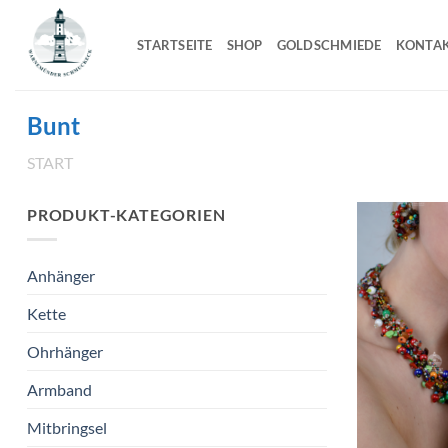
Zum
Inhalt
STARTSEITE
SHOP
GOLDSCHMIEDE
KONTA
springen
Bunt
START
/
PRODUKT FARBE
/
BUNT
PRODUKT-KATEGORIEN
Anhänger
Kette
Ohrhänger
Armband
Mitbringsel