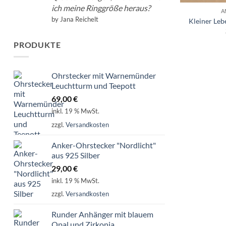
ich meine Ringgröße heraus?
A
by Jana Reichelt
Kleiner Le
PRODUKTE
Ohrstecker mit Warnemünder
Leuchtturm und Teepott
69,00
€
inkl. 19 % MwSt.
zzgl.
Versandkosten
Anker-Ohrstecker "Nordlicht"
aus 925 Silber
29,00
€
inkl. 19 % MwSt.
zzgl.
Versandkosten
Runder Anhänger mit blauem
Opal und Zirkonia